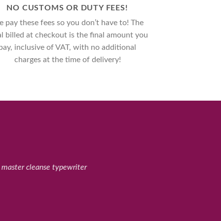
NO CUSTOMS OR DUTY FEES!
 pay these fees so you don’t have to! The
al billed at checkout is the final amount you
pay, inclusive of VAT, with no additional
charges at the time of delivery!
u master cleanse typewriter