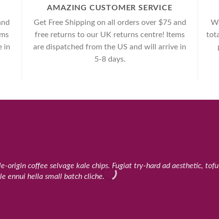
AMAZING CUSTOMER SERVICE
and
Get Free Shipping on all orders over $75 and
We
ems
free returns to our UK returns centre! Items
tot
 in
are dispatched from the US and will arrive in
5-8 days.
origin coffee selvage kale chips. Fugiat try-hard ad aesthetic, tof
e ennui hella small batch cliche.