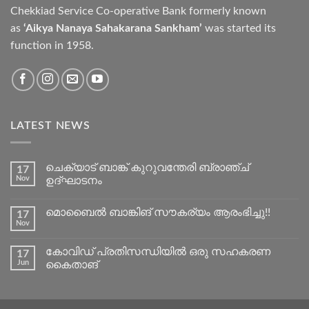
Chekkiad Service Co-operative Bank formerly known
as
‘Aikya Nanaya Sahakarana Sankham’
was started its
function in 1958.
LATEST NEWS
ചെക്യാട് ബാങ്ക് കുറുവന്തേരി ബ്രാഞ്ച്
17
Nov
ഉദ്ഘാടനം
മൊബൈൽ ബാങ്കിങ് സൗകര്യം ആരംഭിച്ചു!!
17
Nov
കോവിഡ് പ്രതിസന്ധിയിൽ ഒരു സഹകരണ
17
Jun
കൈതാങ്